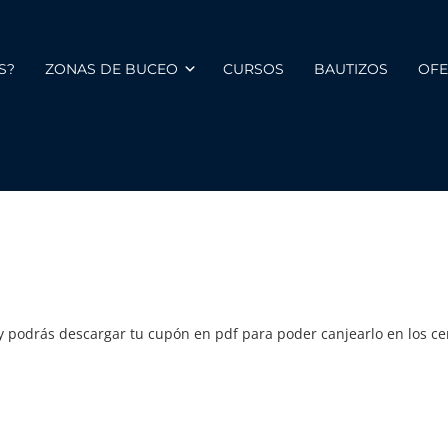
S?
ZONAS DE BUCEO
CURSOS
BAUTIZOS
OFE
o y podrás descargar tu cupón en pdf para poder canjearlo en los c