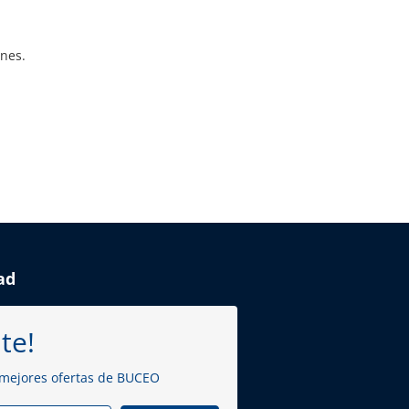
ones.
ad
te!
 mejores ofertas de BUCEO