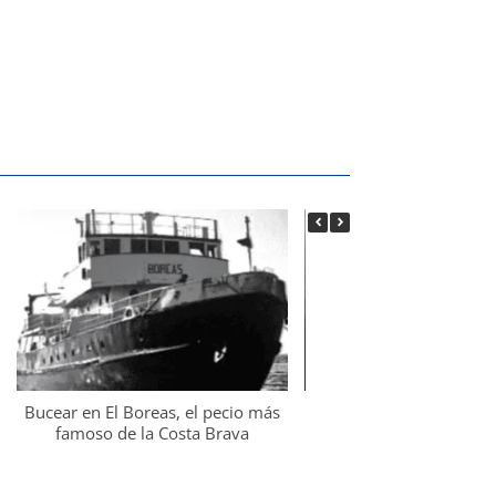
Bucear en El Boreas, el pecio más
Bucear en La Catedral, 
famoso de la Costa Brava
volcánico bajo el