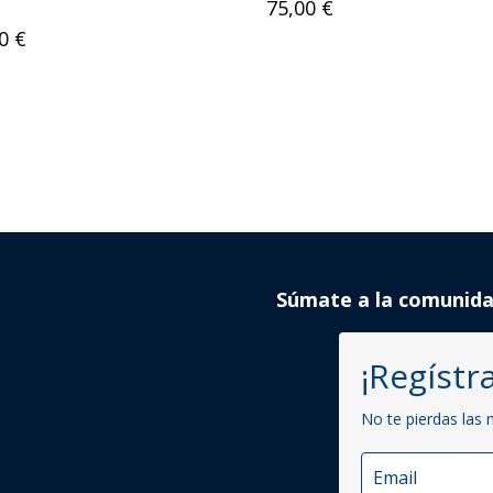
75,00
€
00
€
Súmate a la comunid
¡Regístra
No te pierdas las