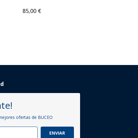
85,00
€
ad
te!
 mejores ofertas de BUCEO
ENVIAR