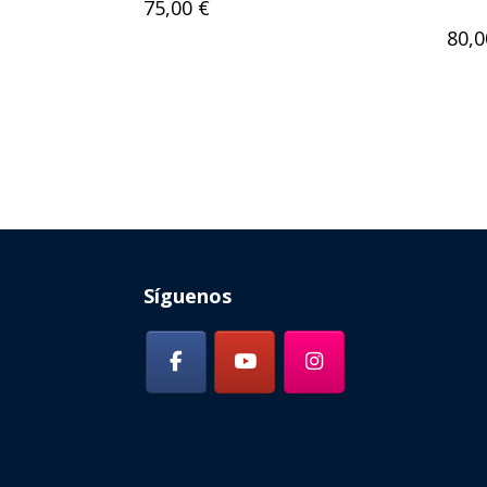
75,00
€
80,
Síguenos