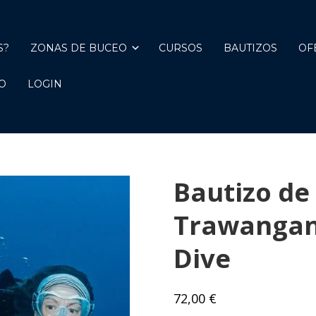
S?
ZONAS DE BUCEO
CURSOS
BAUTIZOS
OF
O
LOGIN
Bautizo de 
Trawangan 
Dive
72,00
€