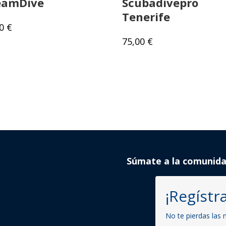
eamDive
Scubadivepro
Tenerife
00
€
75,00
€
Súmate a la comunid
¡Regístra
No te pierdas las