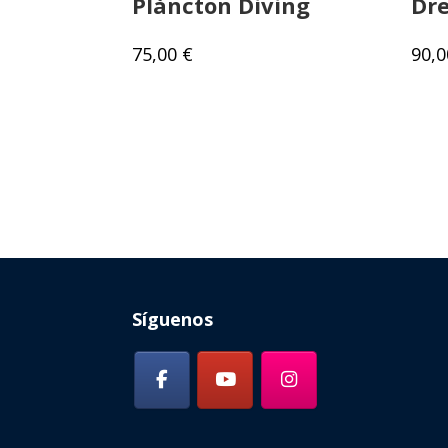
Plàncton Diving
Dr
75,00
€
90,
Síguenos