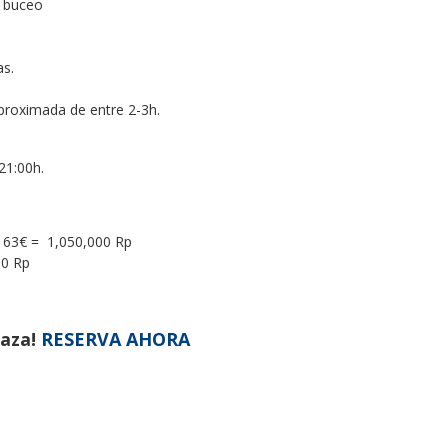
e buceo
as.
aproximada de entre 2-3h.
21:00h.
: 63€ = 1,050,000 Rp
00 Rp
laza!
RESERVA AHORA