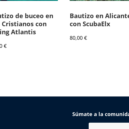
tizo de buceo en
Bautizo en Alicant
 Cristianos con
con ScubaElx
ing Atlantis
80,00
€
00
€
Súmate a la comunid