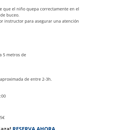
e que el niño quepa correctamente en el
 de buceo.
r instructor para asegurar una atención
a 5 metros de
 aproximada de entre 2-3h.
:00
95€
laza!
RESERVA AHORA