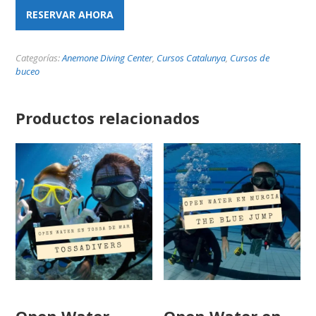
RESERVAR AHORA
Categorías:
Anemone Diving Center
,
Cursos Catalunya
,
Cursos de
buceo
Productos relacionados
Open Water
Open Water en