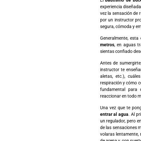
experiencia diseñada
vez la sensación de r
por un instructor pr
segura, cómoda y em
Generalmente, esta 
metros
, en aguas t
sientas confiado des
Antes de sumergirte
instructor te enseña
aletas, etc.), cuál
respiración y cómo 
fundamental para 
reaccionar en todo 
Una vez que te pong
entrar al agua
. Al p
un regulador, pero e
de las sensaciones 
volaras lentamente, 
de arena y, con suert