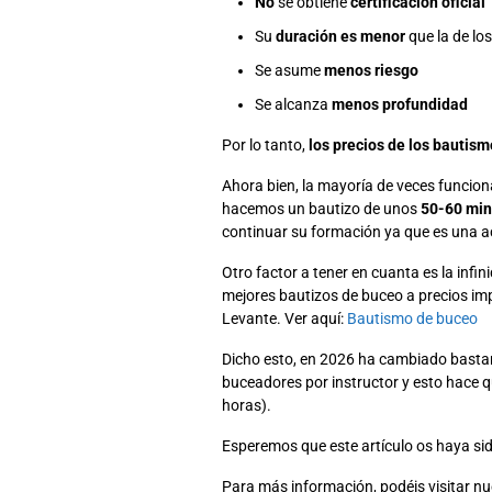
No
se obtiene
certificación oficial
Su
duración es menor
que la de lo
Se asume
menos
riesgo
Se alcanza
m
enos profundidad
Por lo tanto,
los
precios de los bautism
Ahora bien, la mayoría de veces funcion
hacemos un bautizo de unos
50-60 min
continuar su formación ya que es una a
Otro factor a tener en cuanta es la infi
mejores bautizos de buceo a precios im
Levante. Ver aquí:
Bautismo de buceo
Dicho esto, en 2026 ha cambiado bastant
buceadores por instructor y esto hace q
horas).
Esperemos que este artículo os haya sid
Para más información, podéis visitar n