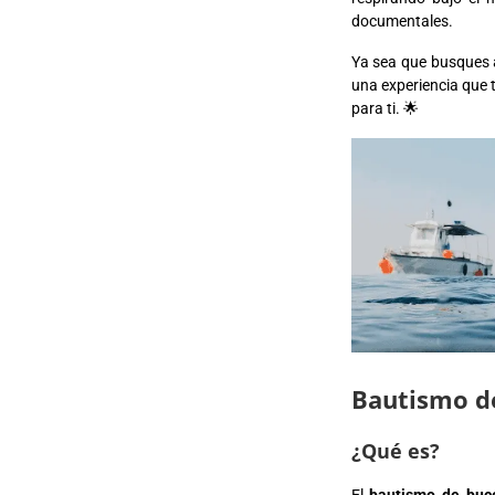
documentales.
Ya sea que busques 
una experiencia que t
para ti. 🌟
Bautismo d
¿Qué es?
El
bautismo de buc