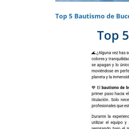
Top 5 Bautismo de Buc
Top 5
🌊 ¿Alguna vez has so
colores y tranquilid
se apagan y lo único
moviéndose en perfe
planeta y la inmensid
💙 El
bautismo de b
primer paso hacia el
titulación. Solo nec
profesionales que e
Durante la experien
utilizar el equipo 
respirando bajo el 