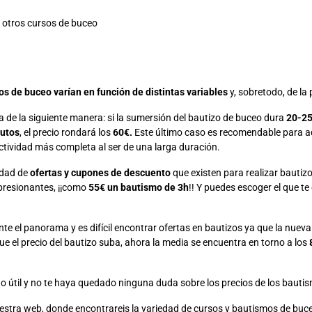
s otros cursos de buceo
os de buceo varían en función de distintas variables
y, sobretodo, de la 
a de la siguiente manera: si la sumersión del bautizo de buceo dura
20-25
utos
, el precio rondará los
60€.
Este último caso es recomendable para a
ctividad más completa al ser de una larga duración.
nidad de
ofertas y cupones de descuento
que existen para realizar bautiz
presionantes, ¡¡como
55€ un bautismo de 3h
!! Y puedes escoger el que t
e el panorama y es difícil encontrar ofertas en bautizos ya que la nueva
ue el precio del bautizo suba, ahora la media se encuentra en torno a los
o útil y no te haya quedado ninguna duda sobre los precios de los bauti
uestra web, donde encontrareis la variedad de cursos y bautismos de buc