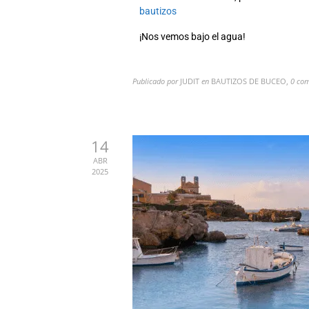
bautizos
¡Nos vemos bajo el agua!
Publicado por
JUDIT
en
BAUTIZOS DE BUCEO
,
0 com
14
ABR
2025