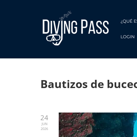
¿QUÉ E
LOGIN
Bautizos de buce
24
JUN
2026