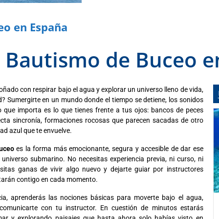
eo en España
 Bautismo de Buceo e
ñado con respirar bajo el agua y explorar un universo lleno de vida,
ad? Sumergirte en un mundo donde el tiempo se detiene, los sonidos
 que importa es lo que tienes frente a tus ojos: bancos de peces
cta sincronía, formaciones rocosas que parecen sacadas de otro
ad azul que te envuelve.
uceo
es la forma más emocionante, segura y accesible de dar ese
 universo submarino. No necesitas experiencia previa, ni curso, ni
esitas ganas de vivir algo nuevo y dejarte guiar por instructores
starán contigo en cada momento.
cia, aprenderás las nociones básicas para moverte bajo el agua,
y comunicarte con tu instructor. En cuestión de minutos estarás
mar y explorando paisajes que hasta ahora solo habías visto en