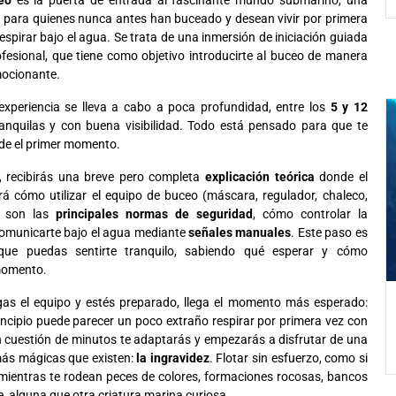
 para quienes nunca antes han buceado y desean vivir por primera
espirar bajo el agua. Se trata de una inmersión de iniciación guiada
ofesional, que tiene como objetivo introducirte al buceo de manera
ocionante.
experiencia se lleva a cabo a poca profundidad, entre los
5 y 12
ranquilas y con buena visibilidad. Todo está pensado para que te
de el primer momento.
, recibirás una breve pero completa
explicación teórica
donde el
rá cómo utilizar el equipo de buceo (máscara, regulador, chaleco,
es son las
principales normas de seguridad
, cómo controlar la
comunicarte bajo el agua mediante
señales manuales
. Este paso es
que puedas sentirte tranquilo, sabiendo qué esperar y cómo
momento.
as el equipo y estés preparado, llega el momento más esperado:
rincipio puede parecer un poco extraño respirar por primera vez con
n cuestión de minutos te adaptarás y empezarás a disfrutar de una
más mágicas que existen:
la ingravidez
. Flotar sin esfuerzo, como si
mientras te rodean peces de colores, formaciones rocosas, bancos
e, alguna que otra criatura marina curiosa.